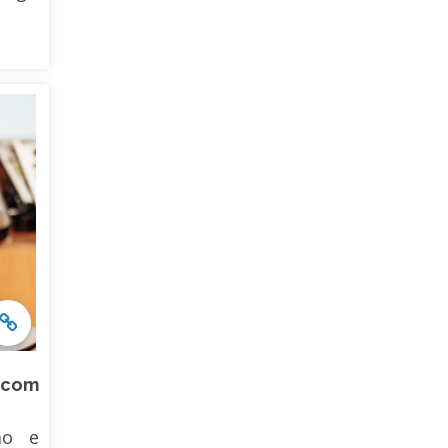
 com
ão e