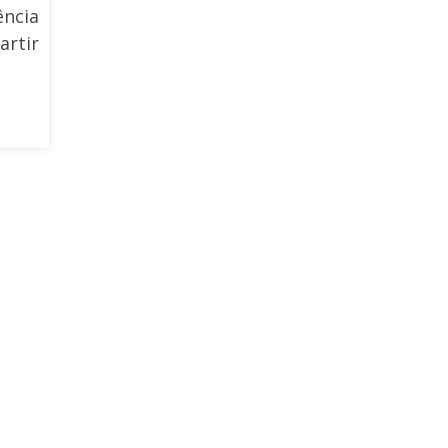
ência
artir