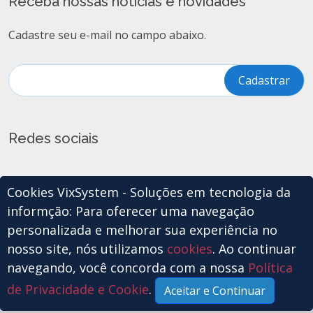
Receba nossas noticias e novidades
Cadastre seu e-mail no campo abaixo.
Redes sociais
Cookies VixSystem - Soluções em tecnologia da
informção: Para oferecer uma navegação
personalizada e melhorar sua experiência no
nosso site, nós utilizamos
cookies
. Ao continuar
Copyright © VixSystem - Soluções em tecnologia da
navegando, você concorda com a nossa
Política
informção
de Privacidade e Cookie
.
Todos os Direitos Reservados
Aceitar e Continuar
Política de Privacidade
|
Política de Cookies